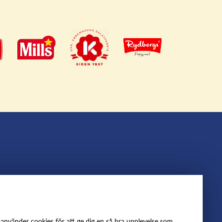
lbrynt
Följ oss
oss
Facebook
nvänder cookies för att ge dig en så bra upplevelse som