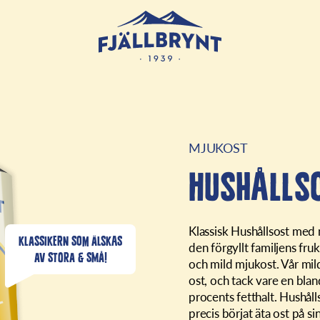
MJUKOST
Hushålls
Klassisk Hushållsost med
KLASSIKERN SOM ÄLSKAS
den förgyllt familjens fr
AV STORA & SMÅ!
och mild mjukost. Vår mil
ost, och tack vare en bla
procents fetthalt. Hushåll
precis börjat äta ost på s