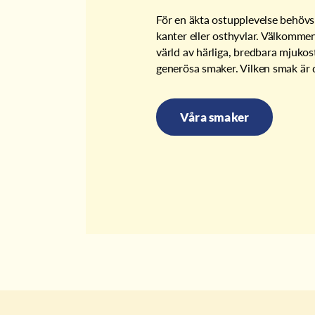
För en äkta ostupplevelse behövs
kanter eller osthyvlar. Välkommen 
värld av härliga, bredbara mjukost
generösa smaker. Vilken smak är d
Våra smaker