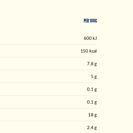
Per 100g
600 kJ
150 kcal
7.8 g
5 g
0.1 g
0.1 g
18 g
2.4 g