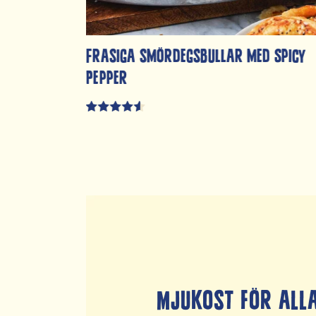
Frasiga smördegsbullar med Spicy
otatis,
Pepper
Mjukost för all