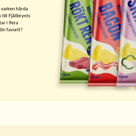
 varken hårda
till Fjällbrynts
ar i flera
in favorit?