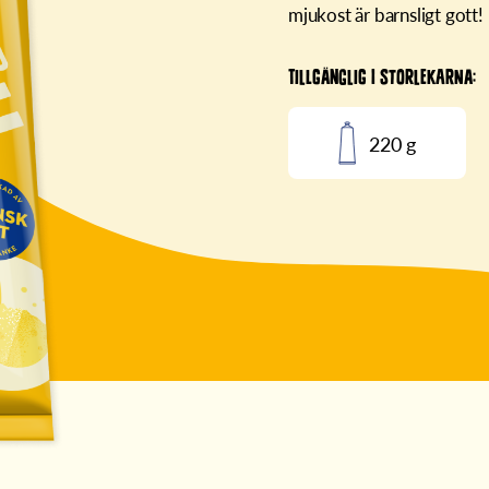
mjukost är barnsligt gott!
TILLGÄNGLIG I STORLEKARNA:
220 g