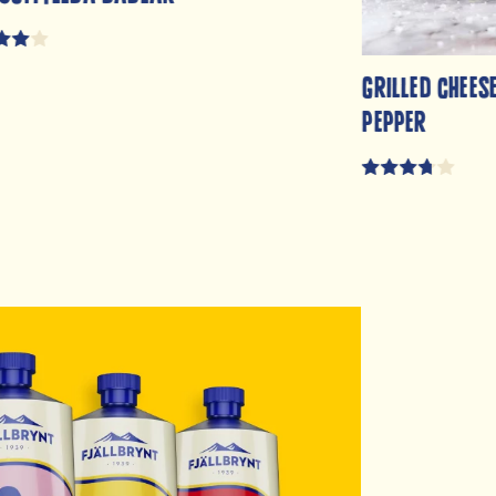
Grilled chees
pepper