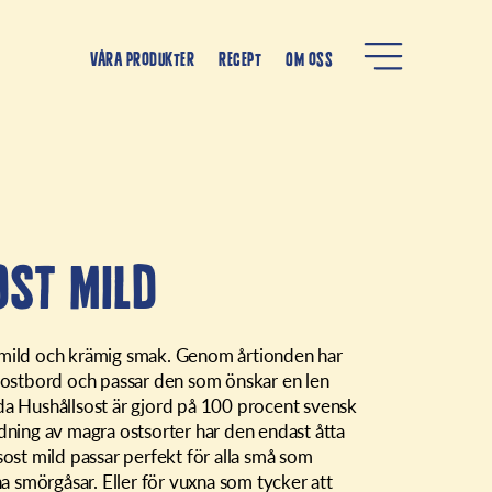
Våra produkter
Recept
Om oss
ost Mild
 mild och krämig smak. Genom årtionden har
ukostbord och passar den som önskar en len
da Hushållsost är gjord på 100 procent svensk
ndning av magra ostsorter har den endast åtta
sost mild passar perfekt för alla små som
ina smörgåsar. Eller för vuxna som tycker att