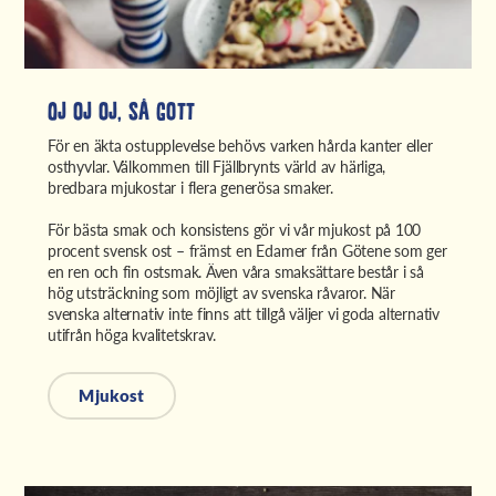
Oj oj oj, så gott
För en äkta ostupplevelse behövs varken hårda kanter eller
osthyvlar. Välkommen till Fjällbrynts värld av härliga,
bredbara mjukostar i flera generösa smaker.
För bästa smak och konsistens gör vi vår mjukost på 100
procent svensk ost – främst en Edamer från Götene som ger
en ren och fin ostsmak. Även våra smaksättare består i så
hög utsträckning som möjligt av svenska råvaror. När
svenska alternativ inte finns att tillgå väljer vi goda alternativ
utifrån höga kvalitetskrav.
Mjukost