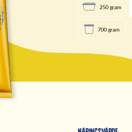
250 gram
700 gram
Näringsvärde