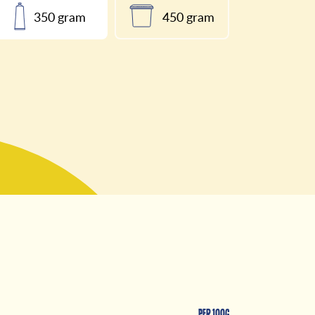
350 gram
450 gram
Per 100g