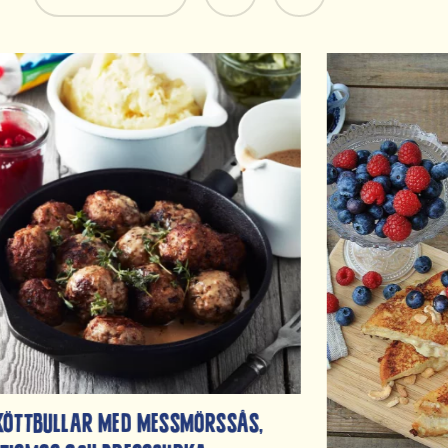
köttbullar med messmörssås,