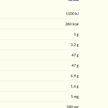
1100 kJ
260 kcal
5 g
3.2 g
47 g
47 g
6.9 g
1.6 g
5 mg
280 mg