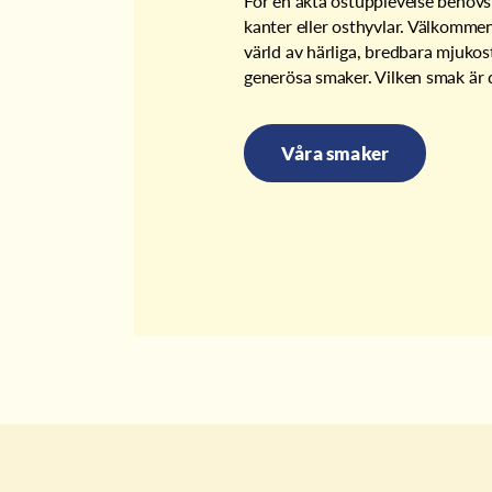
För en äkta ostupplevelse behövs
kanter eller osthyvlar. Välkommen 
värld av härliga, bredbara mjukost
generösa smaker. Vilken smak är d
Våra smaker