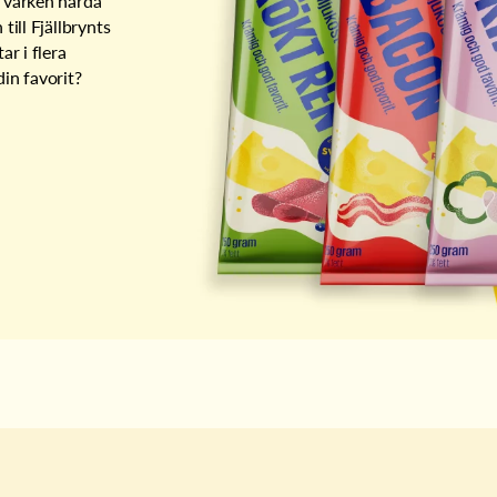
 varken hårda
till Fjällbrynts
ar i flera
in favorit?