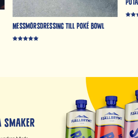
pota
Messmörsdressing till poké bowl
a smaker