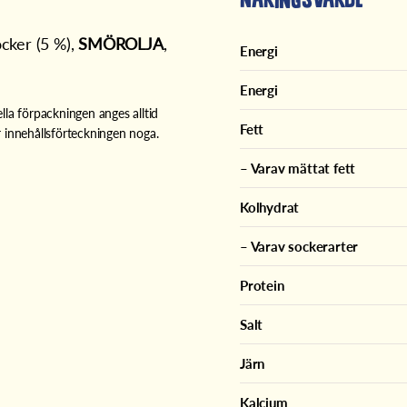
ocker (5 %),
SMÖROLJA
,
Energi
Energi
lla förpackningen anges alltid
Fett
 innehållsförteckningen noga.
– Varav mättat fett
Kolhydrat
– Varav sockerarter
Protein
Salt
Järn
Kalcium