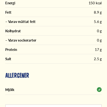
Energi
150 kcal
Fett
8.9 g
– Varav mättat fett
5.6 g
Kolhydrat
0 g
– Varav sockerarter
0 g
Protein
17 g
Salt
2.5 g
Allergener
Mjölk