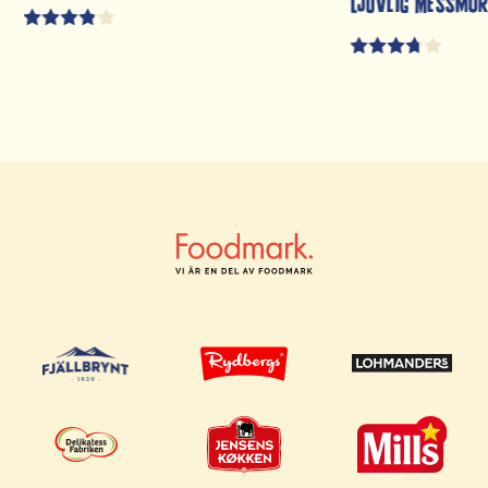
Ljuvlig Messmö