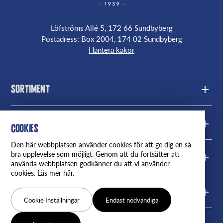
Löfströms Allé 5, 172 66 Sundbyberg
Postadress: Box 2004, 174 02 Sundbyberg
Hantera kakor
Sortiment
Messmör
Frågor
Cookies
Den här webbplatsen använder cookies för att ge dig en så
Mjukost
Kontakta oss
bra upplevelse som möjligt. Genom att du fortsätter att
Fjällbrynt
använda webbplatsen godkänner du att vi använder
cookies. Läs mer här.
Recept
Frågor & Svar
Om oss
Följ oss
Cookie Inställningar
Endast nödvändiga
Våra återförsäljare
Nyheter
Facebook