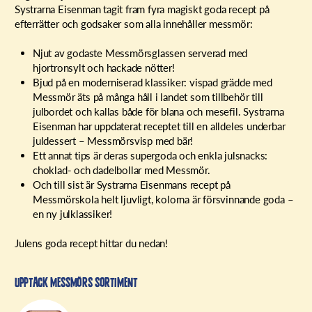
Systrarna Eisenman tagit fram fyra magiskt goda recept på
efterrätter och godsaker som alla innehåller messmör:
Njut av godaste Messmörsglassen serverad med
hjortronsylt och hackade nötter!
Bjud på en moderniserad klassiker: vispad grädde med
Messmör äts på många håll i landet som tillbehör till
julbordet och kallas både för blana och mesefil. Systrarna
Eisenman har uppdaterat receptet till en alldeles underbar
juldessert – Messmörsvisp med bär!
Ett annat tips är deras supergoda och enkla julsnacks:
choklad- och dadelbollar med Messmör.
Och till sist är Systrarna Eisenmans recept på
Messmörskola helt ljuvligt, kolorna är försvinnande goda –
en ny julklassiker!
Julens goda recept hittar du nedan!
Upptäck messmörs sortiment